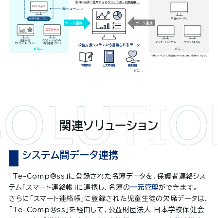
指導・支援に活用できるダッシュボード開発中！
当ソリューション
校務支援システム
学習eポータル
データ連携
データ連携
児童生徒
こころとからだの
デジタルドリル
アンケートシステム
アセスメントシステム
傾向把握システム
校務支援システムから連携されるデータ
etc...
etc...
※他社サービスとの連携については、お問い合わせください。
成績情報
出欠席情報
保健情報
etc...
関連ソリューション
システム間データ連携
「Te-Comp@ss」に登録された名簿データを、保護者連絡シス
テム「スマート連絡帳」に連携し、名簿の
一元管理
ができます。
さらに「スマート連絡帳」に登録された児童生徒の欠席データは、
「Te-Comp＠ss」を経由して、公益財団法人 日本学校保健会