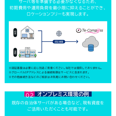
サーバ等を準備する
必要がなくなるため、
初期費用や運用負荷を
最小限に抑えることができ、
ロケーションフリーも
実現します。
校外
認証基盤
学校
※認証基盤は必要に応じ別途ご用意ください。当社では提供しておりません。
※グローバルIPアドレスによる接続制御はサービスに含まれます。
※その他接続方法などのご相談はお気軽にお問い合わせください。
Case02
オンプレミス環境の例
既存の自治体サーバが
ある場合など、現有資産を
ご活用いただくことも可能です。