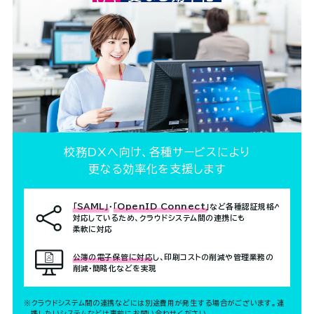
校務DXへ向け、各種サービスにより
更なる効率化を支援します
「SAML」
「OpenID Connect」
など各種認証規格へ
・
対応しているため、クラウドシステム間の連携にも
柔軟に対応
公簿の電子保管に対応し、印刷コストの削減や管理業務の
削減・簡略化などを実現
※クラウドシステム間の連携などには別途費用が発生する場合がございます。連
携したいシステムなどは事前にお問い合わせください。