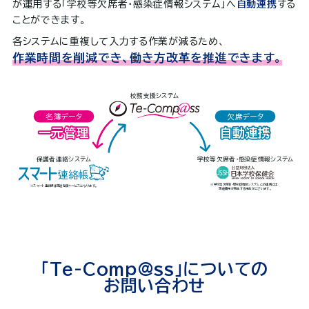
が運用する「学校等欠席者・感染症情報システム」へ
自動連携
する
ことができます。
各システムに重複して入力する作業が減るため、
作業時間を削減でき、
働き方改革を推進できます。
校務支援システム
名簿データ
欠席データ
一元管理
一元管理
自動連携
自動連携
保護者連絡システム
学校等欠席者・感染症情報システム
※学校等欠席者・感染症情報システムとの連携には、
※スマート連絡帳は別途有償サービスとなります。
別途費用が発生する場合がございます。
「Te-Comp@ss」についての
お問い合わせ