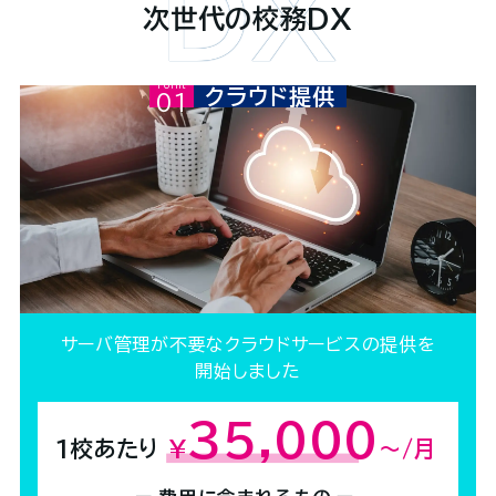
次世代の校務DX
Point01
クラウド提供
サーバ管理が不要な
クラウドサービスの提供を
開始しました
35,000
1校あたり
¥
～/月
（税別）