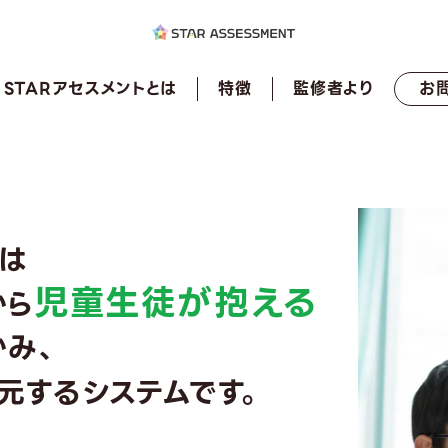
ARアセスメント
STARアセスメントとは
特徴
監修者より
お
」は
児童生徒が抱える
から
かみ、
元するシステムです。